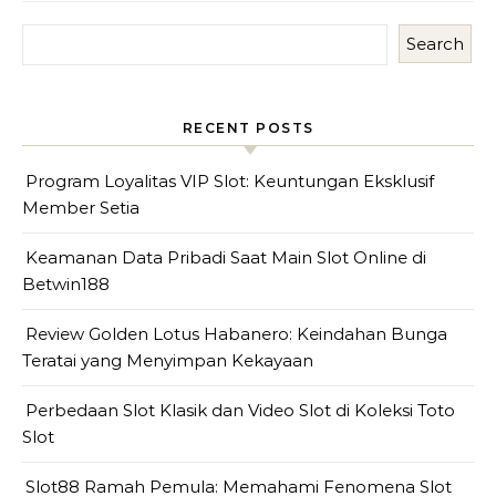
Search
RECENT POSTS
Program Loyalitas VIP Slot: Keuntungan Eksklusif
Member Setia
Keamanan Data Pribadi Saat Main Slot Online di
Betwin188
Review Golden Lotus Habanero: Keindahan Bunga
Teratai yang Menyimpan Kekayaan
Perbedaan Slot Klasik dan Video Slot di Koleksi Toto
Slot
Slot88 Ramah Pemula: Memahami Fenomena Slot