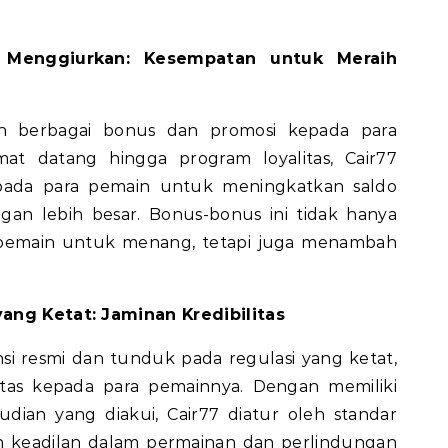
Menggiurkan: Kesempatan untuk Meraih
an berbagai bonus dan promosi kepada para
at datang hingga program loyalitas, Cair77
ada para pemain untuk meningkatkan saldo
n lebih besar. Bonus-bonus ini tidak hanya
pemain untuk menang, tetapi juga menambah
yang Ketat: Jaminan Kredibilitas
nsi resmi dan tunduk pada regulasi yang ketat,
itas kepada para pemainnya. Dengan memiliki
rjudian yang diakui, Cair77 diatur oleh standar
 keadilan dalam permainan dan perlindungan