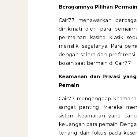
Beragamnya Pilihan Permain
Cair77 menawarkan berbaga
dinikmati oleh para pemainn
permainan kasino klasik sepe
memiliki segalanya. Para pe
dengan selera dan preferensi
bosan saat bermain di Cair77.
Keamanan dan Privasi yang
Pemain
Cair77 menganggap keamanan 
sangat penting. Mereka men
sistem keamanan yang cangg
keuangan para pemain. Denga
tenang dan fokus pada kese