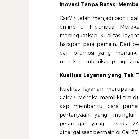
Inovasi Tanpa Batas: Memba
Cair77 telah menjadi pionir d
online di Indonesia. Merek
meningkatkan kualitas lay
harapan para pemain. Dari pe
dan promosi yang menarik
untuk memberikan pengalama
Kualitas Layanan yang Tak T
Kualitas layanan merupakan 
Cair77. Mereka memiliki tim 
siap membantu para pemai
pertanyaan yang mungkin
pelanggan yang tersedia 2
dihargai saat bermain di Cair77.