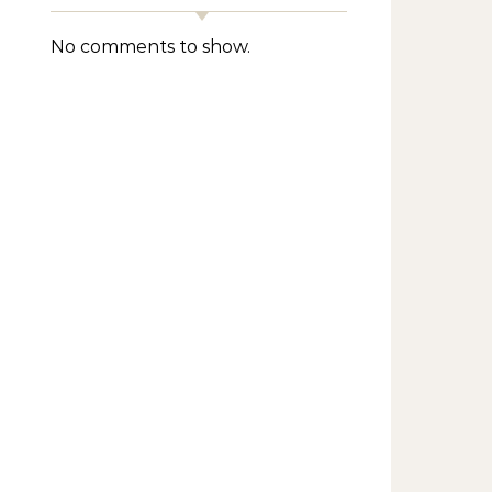
No comments to show.