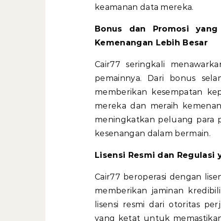
keamanan data mereka.
Bonus dan Promosi yang 
Kemenangan Lebih Besar
Cair77 seringkali menawark
pemainnya. Dari bonus selam
memberikan kesempatan kep
mereka dan meraih kemenanga
meningkatkan peluang para 
kesenangan dalam bermain.
Lisensi Resmi dan Regulasi 
Cair77 beroperasi dengan lise
memberikan jaminan kredibil
lisensi resmi dari otoritas pe
yang ketat untuk memastikan