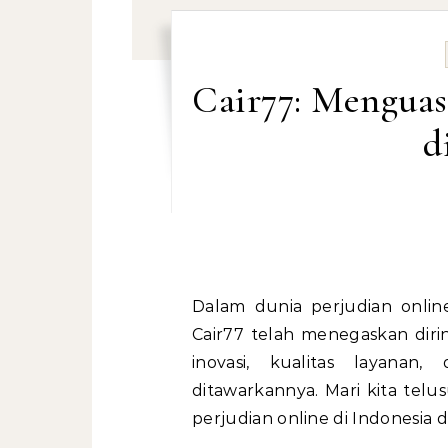
Cair77: Menguas
d
Dalam dunia perjudian onlin
Cair77 telah menegaskan diri
inovasi, kualitas layanan
ditawarkannya. Mari kita telu
perjudian online di Indonesia 