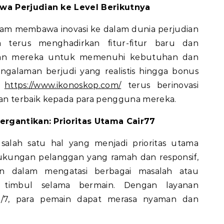
wa Perjudian ke Level Berikutnya
alam membawa inovasi ke dalam dunia perjudian
a terus menghadirkan fitur-fitur baru dan
anan mereka untuk memenuhi kebutuhan dan
ngalaman berjudi yang realistis hingga bonus
,
https://www.ikonoskop.com/
terus berinovasi
n terbaik kepada para pengguna mereka.
ergantikan: Prioritas Utama Cair77
salah satu hal yang menjadi prioritas utama
dukungan pelanggan yang ramah dan responsif,
n dalam mengatasi berbagai masalah atau
 timbul selama bermain. Dengan layanan
4/7, para pemain dapat merasa nyaman dan