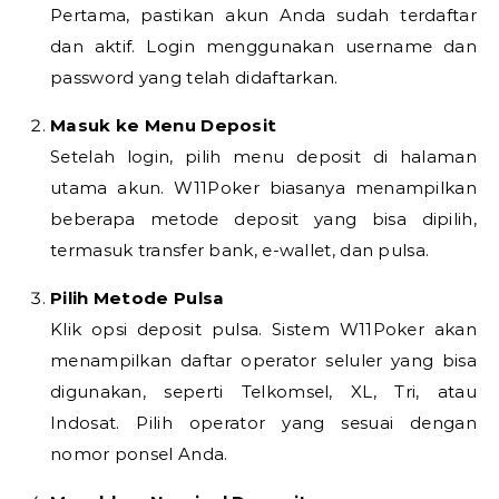
Pertama, pastikan akun Anda sudah terdaftar
dan aktif. Login menggunakan username dan
password yang telah didaftarkan.
Masuk ke Menu Deposit
Setelah login, pilih menu deposit di halaman
utama akun. W11Poker biasanya menampilkan
beberapa metode deposit yang bisa dipilih,
termasuk transfer bank, e-wallet, dan pulsa.
Pilih Metode Pulsa
Klik opsi deposit pulsa. Sistem W11Poker akan
menampilkan daftar operator seluler yang bisa
digunakan, seperti Telkomsel, XL, Tri, atau
Indosat. Pilih operator yang sesuai dengan
nomor ponsel Anda.