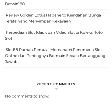
Betwin188
Review Golden Lotus Habanero: Keindahan Bunga
Teratai yang Menyimpan Kekayaan
Perbedaan Slot Klasik dan Video Slot di Koleksi Toto
Slot
Slot88 Ramah Pemula: Memahami Fenomena Slot
Online dan Pentingnya Bermain Secara Bertanggung
Jawab
RECENT COMMENTS
No comments to show.