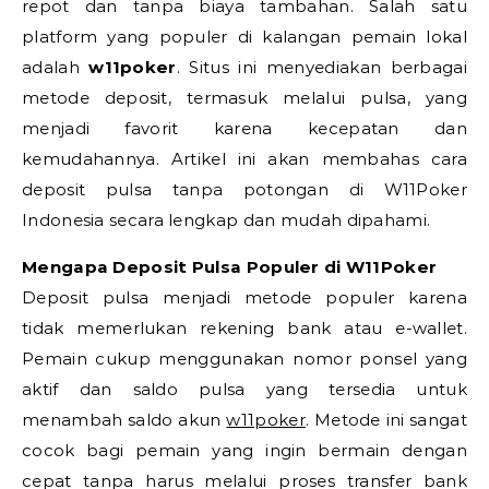
repot dan tanpa biaya tambahan. Salah satu
platform yang populer di kalangan pemain lokal
adalah
w11poker
. Situs ini menyediakan berbagai
metode deposit, termasuk melalui pulsa, yang
menjadi favorit karena kecepatan dan
kemudahannya. Artikel ini akan membahas cara
deposit pulsa tanpa potongan di W11Poker
Indonesia secara lengkap dan mudah dipahami.
Mengapa Deposit Pulsa Populer di W11Poker
Deposit pulsa menjadi metode populer karena
tidak memerlukan rekening bank atau e-wallet.
Pemain cukup menggunakan nomor ponsel yang
aktif dan saldo pulsa yang tersedia untuk
menambah saldo akun
w11poker
. Metode ini sangat
cocok bagi pemain yang ingin bermain dengan
cepat tanpa harus melalui proses transfer bank