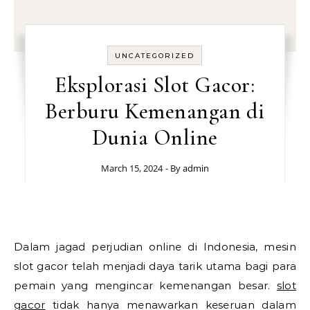
UNCATEGORIZED
Eksplorasi Slot Gacor:
Berburu Kemenangan di
Dunia Online
March 15, 2024
- By
admin
Dalam jagad perjudian online di Indonesia, mesin
slot gacor telah menjadi daya tarik utama bagi para
pemain yang mengincar kemenangan besar.
slot
gacor
tidak hanya menawarkan keseruan dalam