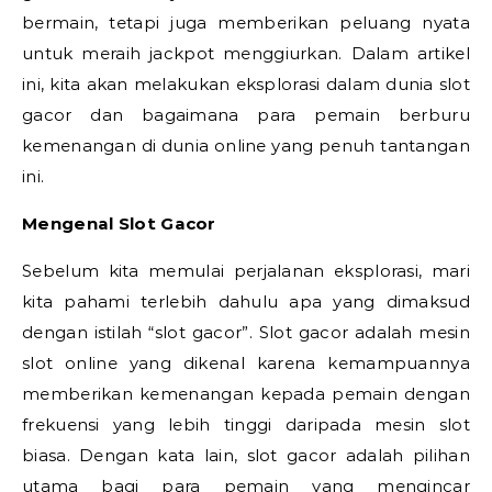
bermain, tetapi juga memberikan peluang nyata
untuk meraih jackpot menggiurkan. Dalam artikel
ini, kita akan melakukan eksplorasi dalam dunia slot
gacor dan bagaimana para pemain berburu
kemenangan di dunia online yang penuh tantangan
ini.
Mengenal Slot Gacor
Sebelum kita memulai perjalanan eksplorasi, mari
kita pahami terlebih dahulu apa yang dimaksud
dengan istilah “slot gacor”. Slot gacor adalah mesin
slot online yang dikenal karena kemampuannya
memberikan kemenangan kepada pemain dengan
frekuensi yang lebih tinggi daripada mesin slot
biasa. Dengan kata lain, slot gacor adalah pilihan
utama bagi para pemain yang mengincar