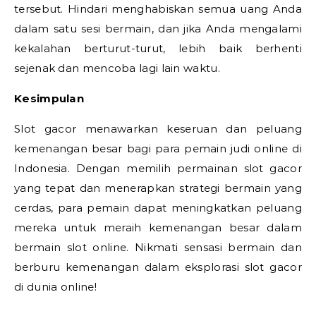
tersebut. Hindari menghabiskan semua uang Anda
dalam satu sesi bermain, dan jika Anda mengalami
kekalahan berturut-turut, lebih baik berhenti
sejenak dan mencoba lagi lain waktu.
Kesimpulan
Slot gacor menawarkan keseruan dan peluang
kemenangan besar bagi para pemain judi online di
Indonesia. Dengan memilih permainan slot gacor
yang tepat dan menerapkan strategi bermain yang
cerdas, para pemain dapat meningkatkan peluang
mereka untuk meraih kemenangan besar dalam
bermain slot online. Nikmati sensasi bermain dan
berburu kemenangan dalam eksplorasi slot gacor
di dunia online!