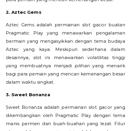
2. Aztec Gems
Aztec Gems adalah permainan slot gacor buatan
Pragmatic Play yang menawarkan pengalaman
bermain yang mengasyikkan dengan tema budaya
Aztec yang kaya. Meskipun sederhana dalam
desainnya, slot ini menawarkan volatilitas tinggi
yang membuatnya menjadi pilihan yang menarik
bagi para pemain yang mencari kemenangan besar
dalam waktu singkat.
3. Sweet Bonanza
Sweet Bonanza adalah permainan slot gacor yang
dikembangkan oleh Pragmatic Play dengan tema
manis permen dan buah-buahan yang lezat. Fitur