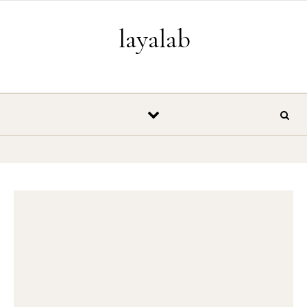
Skip to content
layalab