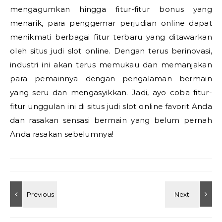
mengagumkan hingga fitur-fitur bonus yang
menarik, para penggemar perjudian online dapat
menikmati berbagai fitur terbaru yang ditawarkan
oleh situs judi slot online. Dengan terus berinovasi,
industri ini akan terus memukau dan memanjakan
para pemainnya dengan pengalaman bermain
yang seru dan mengasyikkan. Jadi, ayo coba fitur-
fitur unggulan ini di situs judi slot online favorit Anda
dan rasakan sensasi bermain yang belum pernah
Anda rasakan sebelumnya!