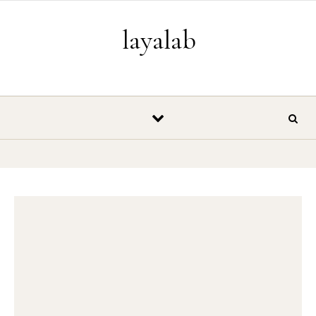
Skip to content
layalab