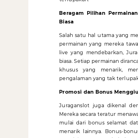
Beragam Pilihan Permainan
Biasa
Salah satu hal utama yang m
permainan yang mereka tawark
live yang mendebarkan, Jura
biasa. Setiap permainan diran
khusus yang menarik, menj
pengalaman yang tak terlupa
Promosi dan Bonus Menggi
Juraganslot juga dikenal d
Mereka secara teratur menawa
mulai dari bonus selamat da
menarik lainnya. Bonus-bonu