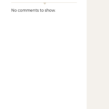
No comments to show.