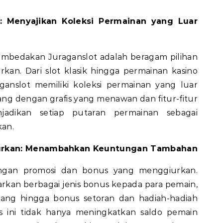
: Menyajikan Koleksi Permainan yang Luar
embedakan Juraganslot adalah beragam pilihan
an. Dari slot klasik hingga permainan kasino
ganslot memiliki koleksi permainan yang luar
cang dengan grafis yang menawan dan fitur-fitur
adikan setiap putaran permainan sebagai
kan.
urkan: Menambahkan Keuntungan Tambahan
engan promosi dan bonus yang menggiurkan.
rkan berbagai jenis bonus kepada para pemain,
tang hingga bonus setoran dan hadiah-hadiah
s ini tidak hanya meningkatkan saldo pemain