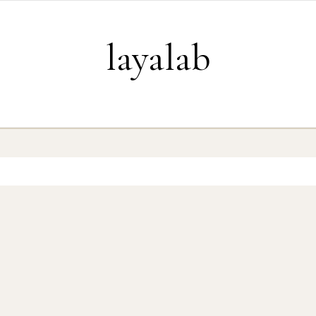
layalab