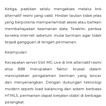
Ketiga, pastikan selalu mengakses melalui link
alternatif resmi yang valid. Hindari tautan tidak jelas
yang berpotensi memperlambat akses atau bahkan
membahayakan keamanan data. Terakhir, periksa
koneksi internet sebelum mulai bermain agar tidak
terjadi gangguan di tengah permainan.
Kesimpulan
Kecepatan server Slot MG Live di link alternatif resmi
situs 888 merupakan faktor krusial dalam
menciptakan pengalaman bermain yang lancar
dan menyenangkan. Dengan dukungan teknologi
modern seperti load balancing dan sistem berbasis
HTML5, permainan dapat berjalan stabil di berbagai
perangkat.