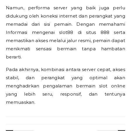
Namun, performa server yang baik juga perlu
didukung oleh koneksi internet dan perangkat yang
memadai dari sisi pemain. Dengan memahami
Informasi mengenai slot88 di situs 888 serta
memastikan akses melalui jalur resmi, pemain dapat
menikmati sensasi bermain tanpa hambatan
berarti.
Pada akhirnya, kombinasi antara server cepat, akses
stabil, dan perangkat yang optimal akan
menghadirkan pengalaman bermain slot online
yang lebih seru, responsif, dan tentunya
memuaskan.