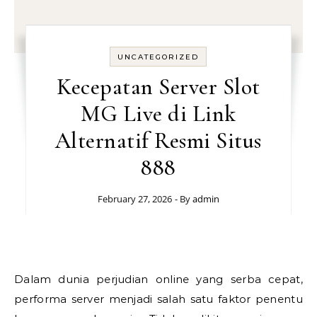
UNCATEGORIZED
Kecepatan Server Slot
MG Live di Link
Alternatif Resmi Situs
888
February 27, 2026
- By
admin
Dalam dunia perjudian online yang serba cepat,
performa server menjadi salah satu faktor penentu