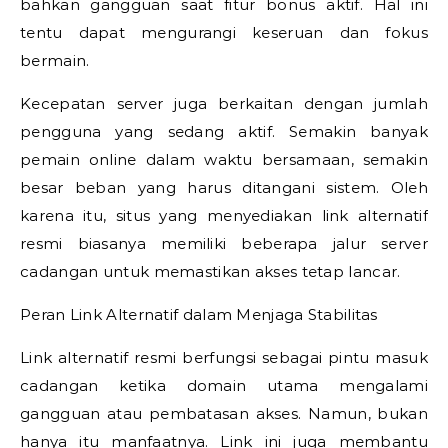
bahkan gangguan saat fitur bonus aktif. Hal ini
tentu dapat mengurangi keseruan dan fokus
bermain.
Kecepatan server juga berkaitan dengan jumlah
pengguna yang sedang aktif. Semakin banyak
pemain online dalam waktu bersamaan, semakin
besar beban yang harus ditangani sistem. Oleh
karena itu, situs yang menyediakan link alternatif
resmi biasanya memiliki beberapa jalur server
cadangan untuk memastikan akses tetap lancar.
Peran Link Alternatif dalam Menjaga Stabilitas
Link alternatif resmi berfungsi sebagai pintu masuk
cadangan ketika domain utama mengalami
gangguan atau pembatasan akses. Namun, bukan
hanya itu manfaatnya. Link ini juga membantu