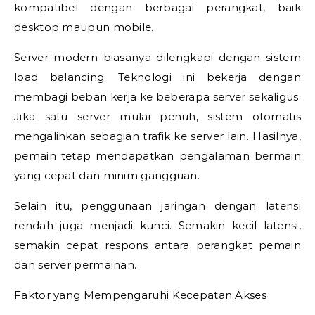
kompatibel dengan berbagai perangkat, baik
desktop maupun mobile.
Server modern biasanya dilengkapi dengan sistem
load balancing. Teknologi ini bekerja dengan
membagi beban kerja ke beberapa server sekaligus.
Jika satu server mulai penuh, sistem otomatis
mengalihkan sebagian trafik ke server lain. Hasilnya,
pemain tetap mendapatkan pengalaman bermain
yang cepat dan minim gangguan.
Selain itu, penggunaan jaringan dengan latensi
rendah juga menjadi kunci. Semakin kecil latensi,
semakin cepat respons antara perangkat pemain
dan server permainan.
Faktor yang Mempengaruhi Kecepatan Akses