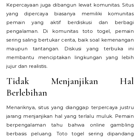
Kepercayaan juga dibangun lewat komunitas. Situs
yang dipercaya biasanya memiliki komunitas
pemain yang aktif berdiskusi dan berbagi
pengalaman. Di komunitas toto togel, pemain
sering saling bertukar cerita, baik soal kemenangan
maupun tantangan. Diskusi yang terbuka ini
membantu menciptakan lingkungan yang lebih
jujur dan realistis.
Tidak Menjanjikan Hal
Berlebihan
Menariknya, situs yang dianggap terpercaya justru
jarang menjanjikan hal yang terlalu muluk. Pemain
berpengalaman tahu bahwa online gambling
berbasis peluang. Toto togel sering dipandang