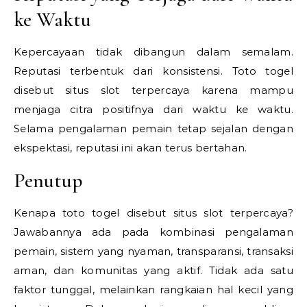
ke Waktu
Kepercayaan tidak dibangun dalam semalam.
Reputasi terbentuk dari konsistensi. Toto togel
disebut situs slot terpercaya karena mampu
menjaga citra positifnya dari waktu ke waktu.
Selama pengalaman pemain tetap sejalan dengan
ekspektasi, reputasi ini akan terus bertahan.
Penutup
Kenapa toto togel disebut situs slot terpercaya?
Jawabannya ada pada kombinasi pengalaman
pemain, sistem yang nyaman, transparansi, transaksi
aman, dan komunitas yang aktif. Tidak ada satu
faktor tunggal, melainkan rangkaian hal kecil yang