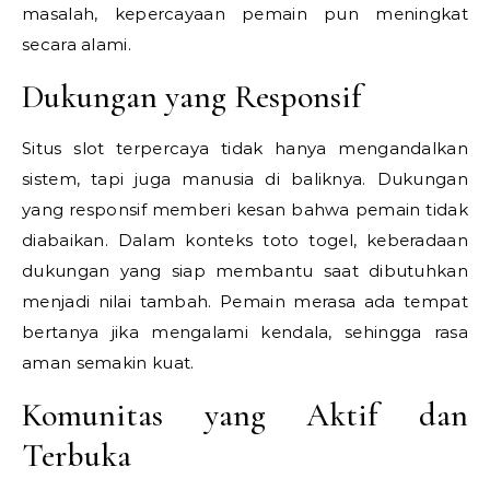
masalah, kepercayaan pemain pun meningkat
secara alami.
Dukungan yang Responsif
Situs slot terpercaya tidak hanya mengandalkan
sistem, tapi juga manusia di baliknya. Dukungan
yang responsif memberi kesan bahwa pemain tidak
diabaikan. Dalam konteks toto togel, keberadaan
dukungan yang siap membantu saat dibutuhkan
menjadi nilai tambah. Pemain merasa ada tempat
bertanya jika mengalami kendala, sehingga rasa
aman semakin kuat.
Komunitas yang Aktif dan
Terbuka