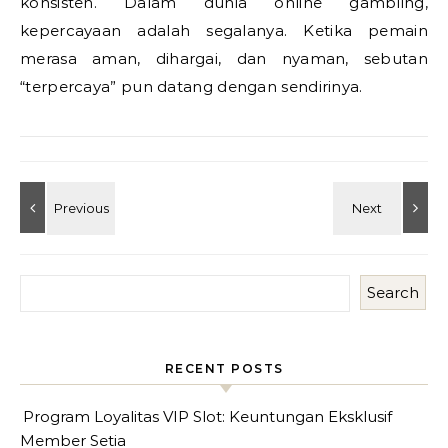
konsisten. Dalam dunia online gambling,
kepercayaan adalah segalanya. Ketika pemain
merasa aman, dihargai, dan nyaman, sebutan
“terpercaya” pun datang dengan sendirinya.
Search
RECENT POSTS
Program Loyalitas VIP Slot: Keuntungan Eksklusif
Member Setia