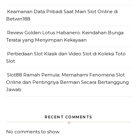
Keamanan Data Pribadi Saat Main Slot Online di
Betwin188
Review Golden Lotus Habanero: Keindahan Bunga
Teratai yang Menyimpan Kekayaan
Perbedaan Slot Klasik dan Video Slot di Koleksi Toto
Slot
Slot88 Ramah Pemula: Memahami Fenomena Slot
Online dan Pentingnya Bermain Secara Bertanggung
Jawab
RECENT COMMENTS
No comments to show.