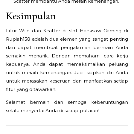
Scatter membantu Anda meraih kemenangan.
Kesimpulan
Fitur Wild dan Scatter di slot Hacksaw Gaming di
Rupiah138 adalah dua elemen yang sangat penting
dan dapat membuat pengalaman bermain Anda
semakin menarik. Dengan memahami cara kerja
keduanya, Anda dapat memaksimalkan peluang
untuk meraih kemenangan. Jadi, siapkan diri Anda
untuk merasakan keseruan dan manfaatkan setiap
fitur yang ditawarkan.
Selamat bermain dan semoga keberuntungan
selalu menyertai Anda di setiap putaran!