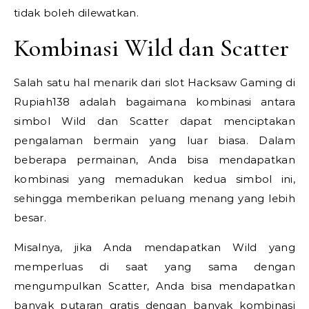
tidak boleh dilewatkan.
Kombinasi Wild dan Scatter
Salah satu hal menarik dari slot Hacksaw Gaming di
Rupiah138 adalah bagaimana kombinasi antara
simbol Wild dan Scatter dapat menciptakan
pengalaman bermain yang luar biasa. Dalam
beberapa permainan, Anda bisa mendapatkan
kombinasi yang memadukan kedua simbol ini,
sehingga memberikan peluang menang yang lebih
besar.
Misalnya, jika Anda mendapatkan Wild yang
memperluas di saat yang sama dengan
mengumpulkan Scatter, Anda bisa mendapatkan
banyak putaran gratis dengan banyak kombinasi