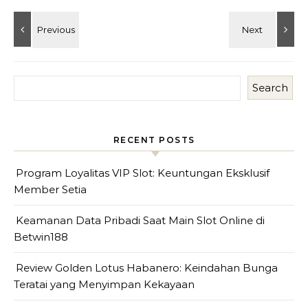
Search
RECENT POSTS
Program Loyalitas VIP Slot: Keuntungan Eksklusif
Member Setia
Keamanan Data Pribadi Saat Main Slot Online di
Betwin188
Review Golden Lotus Habanero: Keindahan Bunga
Teratai yang Menyimpan Kekayaan