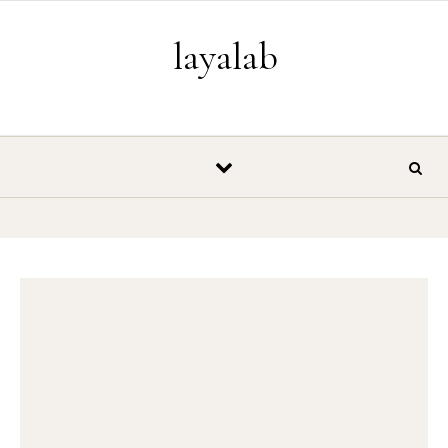
Skip to content
layalab