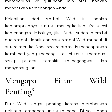
memperluas ke gulungan lain atau bahkan
mengalikan kemenangan Anda.
Kelebihan dari simbol Wild ini adalah
kemampuannya untuk meningkatkan frekuensi
kemenangan. Misalnya, jika Anda sudah memiliki
dua simbol identik dan satu simbol Wild muncul di
antara mereka, Anda secara otomatis mendapatkan
kombinasi yang menang. Hal ini tentu membuat
setiap putaran semakin menegangkan dan
menyenangkan.
Mengapa Fitur Wild
Penting?
Fitur Wild sangat penting karena memberikan
peluang tambahan untuk menang. Di saat Anda