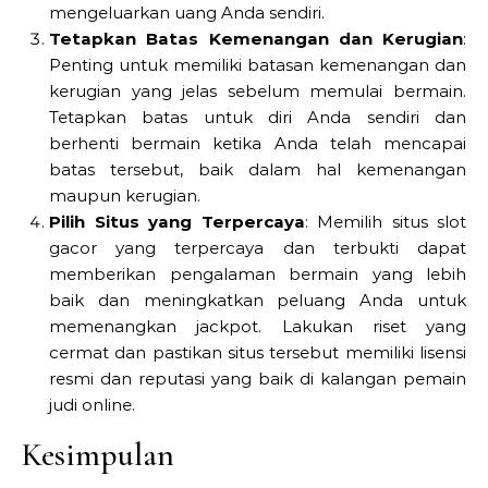
mengeluarkan uang Anda sendiri.
Tetapkan Batas Kemenangan dan Kerugian
:
Penting untuk memiliki batasan kemenangan dan
kerugian yang jelas sebelum memulai bermain.
Tetapkan batas untuk diri Anda sendiri dan
berhenti bermain ketika Anda telah mencapai
batas tersebut, baik dalam hal kemenangan
maupun kerugian.
Pilih Situs yang Terpercaya
: Memilih situs slot
gacor yang terpercaya dan terbukti dapat
memberikan pengalaman bermain yang lebih
baik dan meningkatkan peluang Anda untuk
memenangkan jackpot. Lakukan riset yang
cermat dan pastikan situs tersebut memiliki lisensi
resmi dan reputasi yang baik di kalangan pemain
judi online.
Kesimpulan