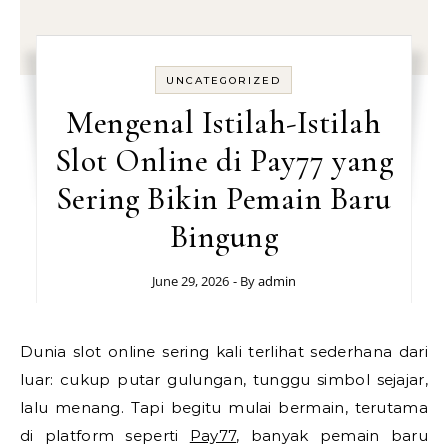
UNCATEGORIZED
Mengenal Istilah-Istilah
Slot Online di Pay77 yang
Sering Bikin Pemain Baru
Bingung
June 29, 2026
- By
admin
Dunia slot online sering kali terlihat sederhana dari
luar: cukup putar gulungan, tunggu simbol sejajar,
lalu menang. Tapi begitu mulai bermain, terutama
di platform seperti
Pay77
, banyak pemain baru