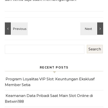
Search
RECENT POSTS
Program Loyalitas VIP Slot: Keuntungan Eksklusif
Member Setia
Keamanan Data Pribadi Saat Main Slot Online di
Betwin188