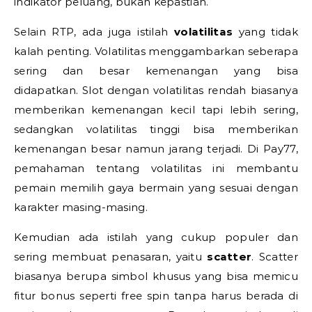
indikator peluang, bukan kepastian.
Selain RTP, ada juga istilah
volatilitas
yang tidak
kalah penting. Volatilitas menggambarkan seberapa
sering dan besar kemenangan yang bisa
didapatkan. Slot dengan volatilitas rendah biasanya
memberikan kemenangan kecil tapi lebih sering,
sedangkan volatilitas tinggi bisa memberikan
kemenangan besar namun jarang terjadi. Di Pay77,
pemahaman tentang volatilitas ini membantu
pemain memilih gaya bermain yang sesuai dengan
karakter masing-masing.
Kemudian ada istilah yang cukup populer dan
sering membuat penasaran, yaitu
scatter
. Scatter
biasanya berupa simbol khusus yang bisa memicu
fitur bonus seperti free spin tanpa harus berada di