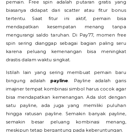
pemain. Free spin adalah putaran gratis yang
biasanya didapat dari scatter atau fitur bonus
tertentu. Saat fitur ini aktif, pemain bisa
mendapatkan kesempatan menang tanpa
mengurangi saldo taruhan. Di Pay77, momen free
spin sering dianggap sebagai bagian paling seru
karena peluang kemenangan bisa meningkat
drastis dalam waktu singkat.
Istilah lain yang sering membuat pemain baru
bingung adalah
payline
. Payline adalah garis
imajiner tempat kombinasi simbol harus cocok agar
bisa mendapatkan kemenangan. Ada slot dengan
satu payline, ada juga yang memiliki puluhan
hingga ratusan payline. Semakin banyak payline,
semakin besar peluang kombinasi menang,
meskipun tetap bergantung pada keberuntungan.