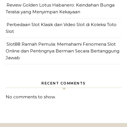
Review Golden Lotus Habanero: Keindahan Bunga
Teratai yang Menyimpan Kekayaan
Perbedaan Slot Klasik dan Video Slot di Koleksi Toto
Slot
Slot88 Ramah Pemula: Memahami Fenomena Slot
Online dan Pentingnya Bermain Secara Bertanggung
Jawab
RECENT COMMENTS
No comments to show.