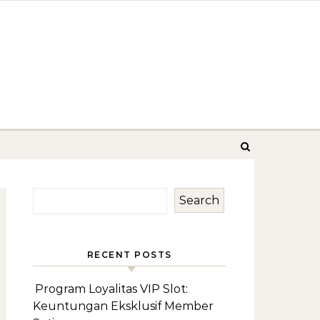
Search
RECENT POSTS
Program Loyalitas VIP Slot:
Keuntungan Eksklusif Member