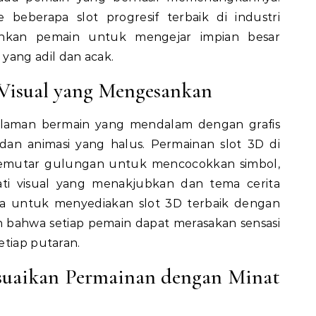
 beberapa slot progresif terbaik di industri
inkan pemain untuk mengejar impian besar
ang adil dan acak.
 Visual yang Mengesankan
laman bermain yang mendalam dengan grafis
an animasi yang halus. Permainan slot 3D di
memutar gulungan untuk mencocokkan simbol,
ti visual yang menakjubkan dan tema cerita
ha untuk menyediakan slot 3D terbaik dengan
n bahwa setiap pemain dapat merasakan sensasi
etiap putaran.
suaikan Permainan dengan Minat