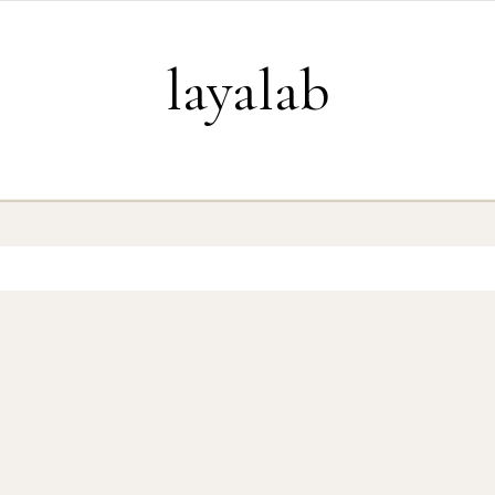
layalab