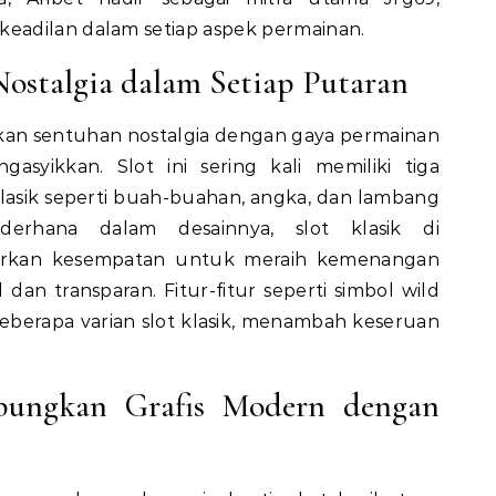
eadilan dalam setiap aspek permainan.
Nostalgia dalam Setiap Putaran
rkan sentuhan nostalgia dengan gaya permainan
yikkan. Slot ini sering kali memiliki tiga
lasik seperti buah-buahan, angka, dan lambang
derhana dalam desainnya, slot klasik di
kan kesempatan untuk meraih kemenangan
an transparan. Fitur-fitur seperti simbol wild
beberapa varian slot klasik, menambah keseruan
bungkan Grafis Modern dengan