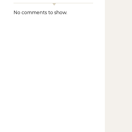
No comments to show.