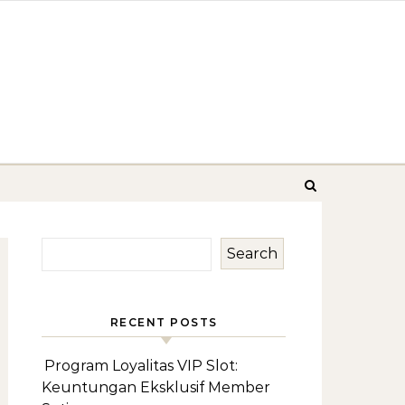
Search
RECENT POSTS
Program Loyalitas VIP Slot:
Keuntungan Eksklusif Member