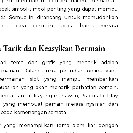
ngerti membantu pemain dalam memantau
cak simbol-simbol penting yang dapat memicu
atis. Semua ini dirancang untuk memudahkan
ana cara bermain tanpa harus merasa
 Tarik dan Keasyikan Bermain
ari tema dan grafis yang menarik adalah
rmainan. Dalam dunia perjudian online yang
a permainan slot yang mampu memberikan
uaskan yang akan menarik perhatian pemain.
erita dan grafis yang menawan, Pragmatic Play
ana yang membuat pemain merasa nyaman dan
s pada kemenangan semata.
d
yang menampilkan tema alam liar dengan