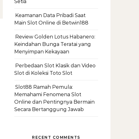
Setia
Keamanan Data Pribadi Saat
Main Slot Online di Betwin188
Review Golden Lotus Habanero:
Keindahan Bunga Teratai yang
Menyimpan Kekayaan
Perbedaan Slot Klasik dan Video
Slot di Koleksi Toto Slot
Slot88 Ramah Pemula:
Memahami Fenomena Slot
Online dan Pentingnya Bermain
Secara Bertanggung Jawab
RECENT COMMENTS