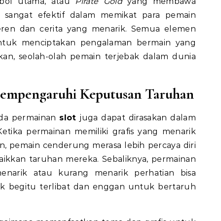
imbol utama, atau
Pirate Gold
yang membawa
, sangat efektif dalam memikat para pemain
eren dan cerita yang menarik. Semua elemen
 untuk menciptakan pengalaman bermain yang
kan, seolah-olah pemain terjebak dalam dunia
Mempengaruhi Keputusan Taruhan
ada permainan
slot
juga dapat dirasakan dalam
etika permainan memiliki grafis yang menarik
 pemain cenderung merasa lebih percaya diri
kkan taruhan mereka. Sebaliknya, permainan
enarik atau kurang menarik perhatian bisa
 begitu terlibat dan enggan untuk bertaruh