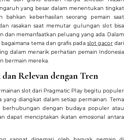
engaruh yang besar dalam menentukan tingkat
n bahkan keberhasilan seorang pemain saat
 dan rasakan saat memutar gulungan slot bisa
in dan memanfaatkan peluang yang ada. Dalam
as bagaimana tema dan grafis pada
slot gacor
dari
ing dalam menarik perhatian pemain Indonesia
n bermain mereka.
 dan Relevan dengan Tren
mainan slot dari Pragmatic Play begitu populer
a yang diangkat dalam setiap permainan. Tema
li berhubungan dengan budaya populer atau
 dapat menciptakan ikatan emosional antara
g sangat digemari oleh banyak pemain di