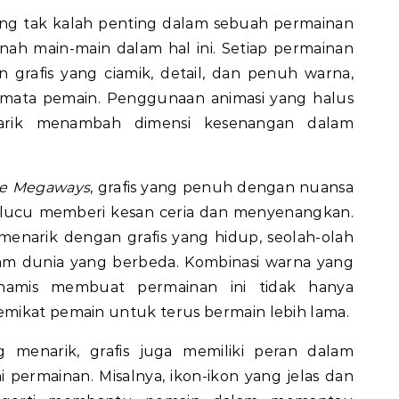
yang tak kalah penting dalam sebuah permainan
rnah main-main dalam hal ini. Setiap permainan
 grafis yang ciamik, detail, dan penuh warna,
mata pemain. Penggunaan animasi yang halus
arik menambah dimensi kesenangan dalam
se Megaways
, grafis yang penuh dengan nuansa
r lucu memberi kesan ceria dan menyenangkan.
menarik dengan grafis yang hidup, seolah-olah
m dunia yang berbeda. Kombinasi warna yang
namis membuat permainan ini tidak hanya
mikat pemain untuk terus bermain lebih lama.
g menarik, grafis juga memiliki peran dalam
rmainan. Misalnya, ikon-ikon yang jelas dan