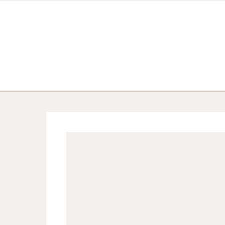
Skip to content