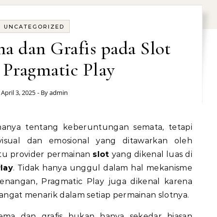
UNCATEGORIZED
a dan Grafis pada Slot
 Pragmatic Play
April 3, 2025
- By
admin
anya tentang keberuntungan semata, tetapi
isual dan emosional yang ditawarkan oleh
satu provider permainan
slot
yang dikenal luas di
lay
. Tidak hanya unggul dalam hal mekanisme
nangan, Pragmatic Play juga dikenal karena
sangat menarik dalam setiap permainan slotnya.
tema dan grafis bukan hanya sekedar hiasan