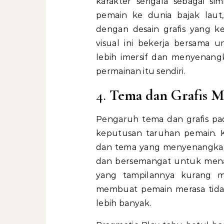
karakter serigala sebagai s
pemain ke dunia bajak laut
dengan desain grafis yang k
visual ini bekerja bersama
lebih imersif dan menyenang
permainan itu sendiri.
4.
Tema dan Grafis 
Pengaruh tema dan grafis p
keputusan taruhan pemain. K
dan tema yang menyenangkan,
dan bersemangat untuk menai
yang tampilannya kurang m
membuat pemain merasa tidak
lebih banyak.