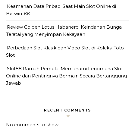
Keamanan Data Pribadi Saat Main Slot Online di
Betwin188
Review Golden Lotus Habanero: Keindahan Bunga
Teratai yang Menyimpan Kekayaan
Perbedaan Slot Klasik dan Video Slot di Koleksi Toto
Slot
Slot88 Ramah Pemula: Memahami Fenomena Slot
Online dan Pentingnya Bermain Secara Bertanggung
Jawab
RECENT COMMENTS
No comments to show.