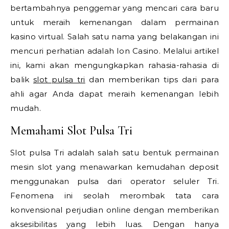
bertambahnya penggemar yang mencari cara baru
untuk meraih kemenangan dalam permainan
kasino virtual. Salah satu nama yang belakangan ini
mencuri perhatian adalah Ion Casino. Melalui artikel
ini, kami akan mengungkapkan rahasia-rahasia di
balik
slot pulsa tri
dan memberikan tips dari para
ahli agar Anda dapat meraih kemenangan lebih
mudah.
Memahami Slot Pulsa Tri
Slot pulsa Tri adalah salah satu bentuk permainan
mesin slot yang menawarkan kemudahan deposit
menggunakan pulsa dari operator seluler Tri.
Fenomena ini seolah merombak tata cara
konvensional perjudian online dengan memberikan
aksesibilitas yang lebih luas. Dengan hanya