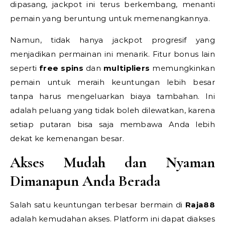
dipasang, jackpot ini terus berkembang, menanti
pemain yang beruntung untuk memenangkannya.
Namun, tidak hanya jackpot progresif yang
menjadikan permainan ini menarik. Fitur bonus lain
seperti
free spins
dan
multipliers
memungkinkan
pemain untuk meraih keuntungan lebih besar
tanpa harus mengeluarkan biaya tambahan. Ini
adalah peluang yang tidak boleh dilewatkan, karena
setiap putaran bisa saja membawa Anda lebih
dekat ke kemenangan besar.
Akses Mudah dan Nyaman
Dimanapun Anda Berada
Salah satu keuntungan terbesar bermain di
Raja88
adalah kemudahan akses. Platform ini dapat diakses