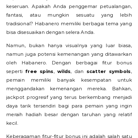
keseruan. Apakah Anda penggemar petualangan,
fantasi, atau mungkin sesuatu yang lebih
tradisional? Habanero memiliki berbagai tema yang
bisa disesuaikan dengan selera Anda.
Namun, bukan hanya visualnya yang luar biasa,
namun juga potensi kemenangan yang ditawarkan
oleh Habanero. Dengan berbagai fitur bonus
seperti
free spins
,
wilds
, dan
scatter symbols
,
pemain memiliki banyak kesempatan untuk
menggandakan kemenangan mereka. Bahkan,
jackpot progresif yang terus berkembang menjadi
daya tarik tersendiri bagi para pemain yang ingin
meraih hadiah besar dengan taruhan yang relatif
kecil.
Keberagaman fitur-fitur bonus ini adalah salah satu