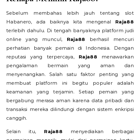
Sebelum membahas lebih jauh tentang slot
Habanero, ada baiknya kita mengenal
Raja88
terlebih dahulu. Di tengah banyaknya platform judi
online yang muncul,
Raja88
berhasil mencuri
perhatian banyak pemain di Indonesia. Dengan
reputasi yang terpercaya,
Raja88
menawarkan
pengalaman bermain yang aman dan
menyenangkan. Salah satu faktor penting yang
membuat platform ini begitu populer adalah
keamanan yang terjamin. Setiap pemain yang
bergabung merasa aman karena data pribadi dan
transaksi mereka dilindungi dengan sistem enkripsi
canggih.
Selain itu,
Raja88
menyediakan berbagai