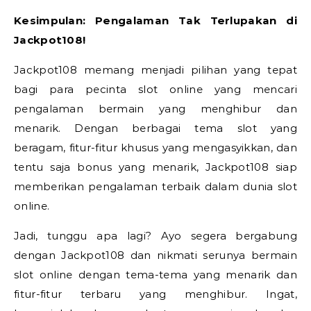
Kesimpulan: Pengalaman Tak Terlupakan di
Jackpot108!
Jackpot108 memang menjadi pilihan yang tepat
bagi para pecinta slot online yang mencari
pengalaman bermain yang menghibur dan
menarik. Dengan berbagai tema slot yang
beragam, fitur-fitur khusus yang mengasyikkan, dan
tentu saja bonus yang menarik, Jackpot108 siap
memberikan pengalaman terbaik dalam dunia slot
online.
Jadi, tunggu apa lagi? Ayo segera bergabung
dengan Jackpot108 dan nikmati serunya bermain
slot online dengan tema-tema yang menarik dan
fitur-fitur terbaru yang menghibur. Ingat,