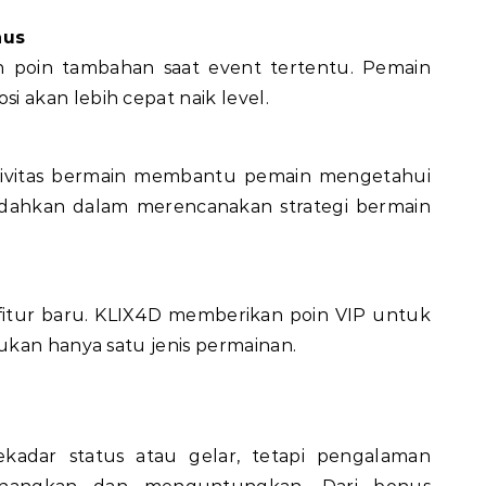
nus
 poin tambahan saat event tertentu. Pemain
 akan lebih cepat naik level.
tivitas bermain membantu pemain mengetahui
dahkan dalam merencanakan strategi bermain
 fitur baru. KLIX4D memberikan poin VIP untuk
bukan hanya satu jenis permainan.
kadar status atau gelar, tetapi pengalaman