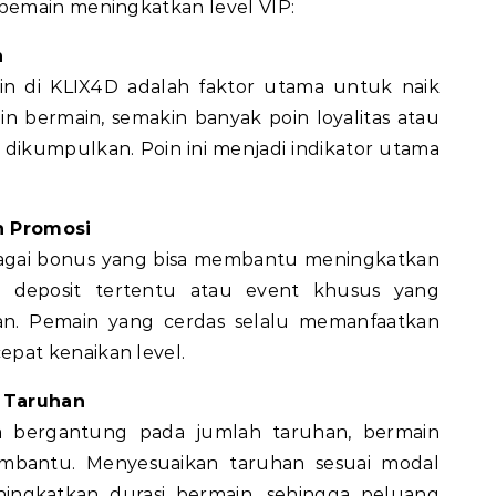
pemain meningkatkan level VIP:
n
tin di KLIX4D adalah faktor utama untuk naik
in bermain, semakin banyak poin loyalitas atau
 dikumpulkan. Poin ini menjadi indikator utama
 Promosi
agai bonus yang bisa membantu meningkatkan
us deposit tertentu atau event khusus yang
n. Pemain yang cerdas selalu memanfaatkan
pat kenaikan level.
 Taruhan
a bergantung pada jumlah taruhan, bermain
embantu. Menyesuaikan taruhan sesuai modal
ingkatkan durasi bermain, sehingga peluang