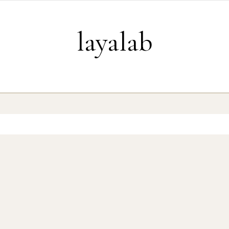
layalab