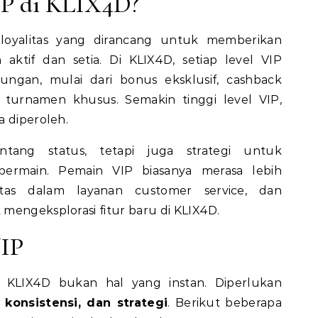
IP di KLIX4D?
loyalitas yang dirancang untuk memberikan
ktif dan setia. Di KLIX4D, setiap level VIP
ngan, mulai dari bonus eksklusif, cashback
e turnamen khusus. Semakin tinggi level VIP,
a diperoleh.
ntang status, tetapi juga strategi untuk
ermain. Pemain VIP biasanya merasa lebih
oritas dalam layanan customer service, dan
mengeksplorasi fitur baru di KLIX4D.
VIP
P KLIX4D bukan hal yang instan. Diperlukan
 konsistensi, dan strategi
. Berikut beberapa