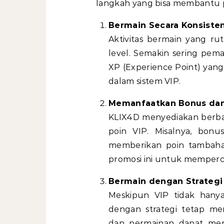
langkah yang bisa membantu 
Bermain Secara Konsiste
Aktivitas bermain yang ru
level. Semakin sering pema
XP (Experience Point) yang
dalam sistem VIP.
Memanfaatkan Bonus dan
KLIX4D menyediakan berb
poin VIP. Misalnya, bon
memberikan poin tambaha
promosi ini untuk memperce
Bermain dengan Strategi
Meskipun VIP tidak hany
dengan strategi tetap m
dan permainan dapat men