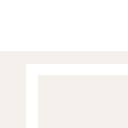
Skip to content