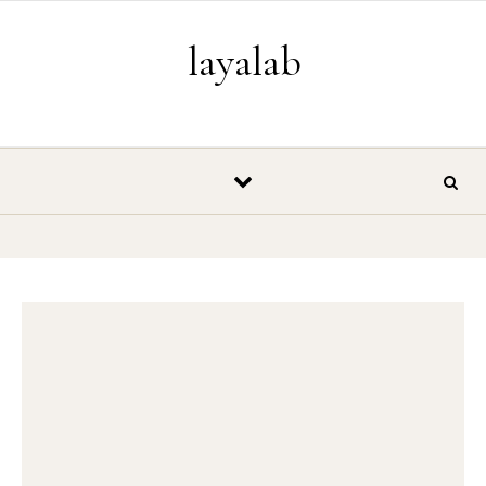
Skip to content
layalab