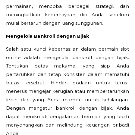
permainan, mencoba berbagai strategi, dan
meningkatkan kepercayaan diri Anda sebelum
mulai bertaruh dengan uang sungguhan.
Mengelola Bankroll dengan Bijak
Salah satu kunci keberhasilan dalam bermain slot
online adalah mengelola bankroll dengan bijak.
Tentukan batas maksimal yang siap Anda
pertaruhkan dan tetap konsisten dalam mematuhi
batas tersebut. Hindari godaan untuk terus-
menerus mengejar kerugian atau mempertaruhkan
lebih dari yang Anda mampu untuk kehilangan.
Dengan mengatur bankroll dengan bijak, Anda
dapat menikmati pengalaman bermain yang lebih
menyenangkan dan melindungi keuangan pribadi
Anda.