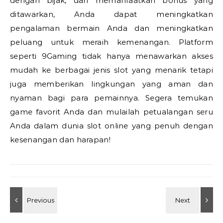
dengan bijak, dan memanfaatkan bonus yang
ditawarkan, Anda dapat meningkatkan
pengalaman bermain Anda dan meningkatkan
peluang untuk meraih kemenangan. Platform
seperti 9Gaming tidak hanya menawarkan akses
mudah ke berbagai jenis slot yang menarik tetapi
juga memberikan lingkungan yang aman dan
nyaman bagi para pemainnya. Segera temukan
game favorit Anda dan mulailah petualangan seru
Anda dalam dunia slot online yang penuh dengan
kesenangan dan harapan!