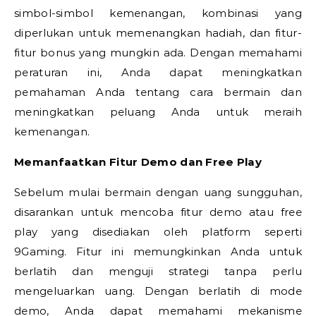
simbol-simbol kemenangan, kombinasi yang
diperlukan untuk memenangkan hadiah, dan fitur-
fitur bonus yang mungkin ada. Dengan memahami
peraturan ini, Anda dapat meningkatkan
pemahaman Anda tentang cara bermain dan
meningkatkan peluang Anda untuk meraih
kemenangan.
Memanfaatkan Fitur Demo dan Free Play
Sebelum mulai bermain dengan uang sungguhan,
disarankan untuk mencoba fitur demo atau free
play yang disediakan oleh platform seperti
9Gaming. Fitur ini memungkinkan Anda untuk
berlatih dan menguji strategi tanpa perlu
mengeluarkan uang. Dengan berlatih di mode
demo, Anda dapat memahami mekanisme