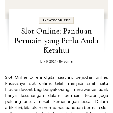
UNCATEGORIZED
Slot Online: Panduan
Bermain yang Perlu Anda
Ketahui
July 6, 2024
- By
admin
Slot Online
Di era digital saat ini, perjudian online,
khususnya slot online, telah menjadi salah satu
hiburan favorit bagi banyak orang. menawarkan tidak
hanya kesenangan dalam bermain tetapi juga
peluang untuk meraih kemenangan besar. Dalam
artikel ini, kita akan membahas panduan bermain slot