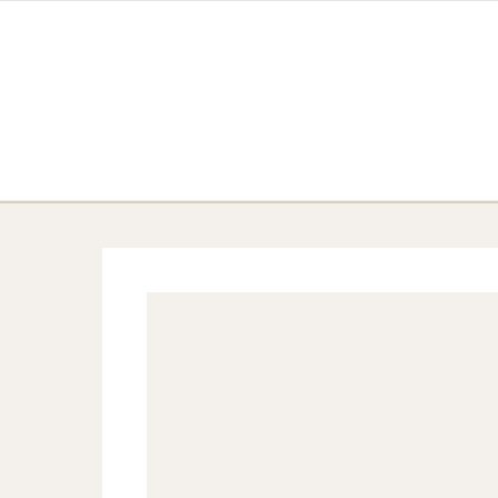
Skip to content