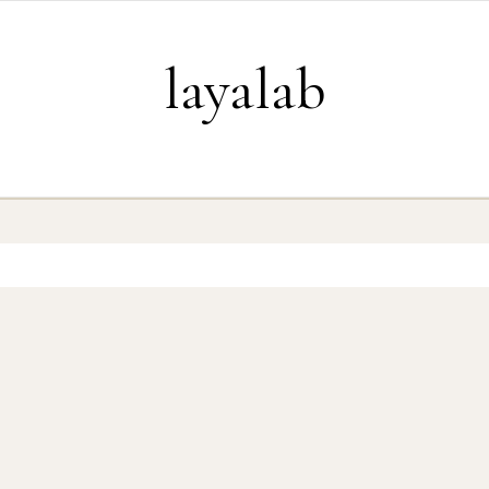
layalab