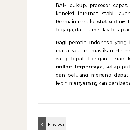
RAM cukup, prosesor cepat, s
koneksi internet stabil a
Bermain melalui
slot online 
terjaga, dan gameplay tetap ad
Bagi pemain Indonesia yang i
mana saja, memastikan HP se
yang tepat. Dengan perang
online terpercaya
, setiap pu
dan peluang menang dapat d
lebih menyenangkan dan beba