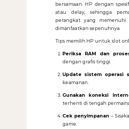
bersamaan. HP dengan spesif
atau delay, sehingga pema
perangkat yang memenuhi s
dimanfaatkan sepenuhnya.
Tips memilih HP untuk slot onl
Periksa RAM dan prose
dengan grafis tinggi.
Update sistem operasi s
keamanan.
Gunakan koneksi intern
terhenti di tengah permain
Cek penyimpanan
– Sisak
game.