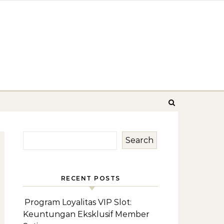
Search
RECENT POSTS
Program Loyalitas VIP Slot:
Keuntungan Eksklusif Member