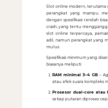
Slot online modern, terutam
perangkat yang mampu mena
dengan spesifikasi rendah bis
crash, yang tentu menggang
slot online terpercaya, pema
adil, namun perangkat yang me
mulus.
Spesifikasi minimum yang disa
biasanya meliputi:
RAM minimal 3–4 GB
– Ag
atau efek suara kompleks 
Prosesor dual-core atau 
setiap putaran diproses cep