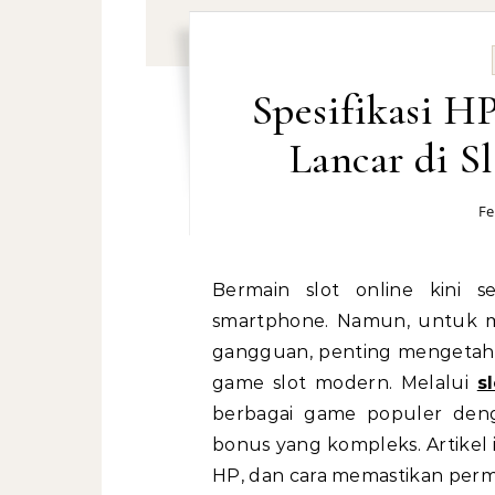
Spesifikasi 
Lancar di S
Fe
Bermain slot online kini 
smartphone. Namun, untuk m
gangguan, penting mengeta
game slot modern. Melalui
s
berbagai game populer denga
bonus yang kompleks. Artikel i
HP, dan cara memastikan perma