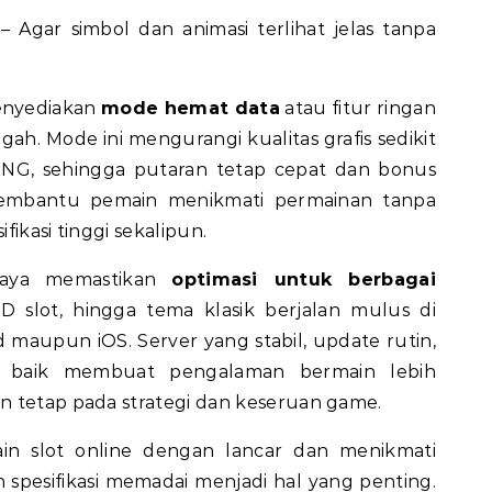
– Agar simbol dan animasi terlihat jelas tanpa
.
menyediakan
mode hemat data
atau fitur ringan
h. Mode ini mengurangi kualitas grafis sedikit
NG, sehingga putaran tetap cepat dan bonus
i membantu pemain menikmati permainan tanpa
ikasi tinggi sekalipun.
rcaya memastikan
optimasi untuk berbagai
D slot, hingga tema klasik berjalan mulus di
d maupun iOS. Server yang stabil, update rutin,
 baik membuat pengalaman bermain lebih
n tetap pada strategi dan keseruan game.
in slot online dengan lancar dan menikmati
spesifikasi memadai menjadi hal yang penting.