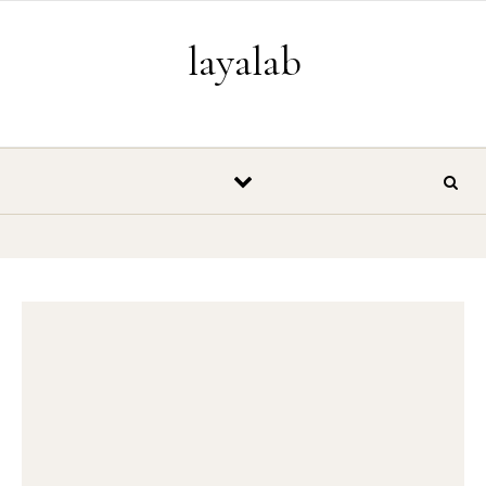
Skip to content
layalab