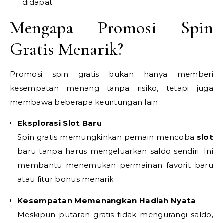
didapat.
Mengapa Promosi Spin
Gratis Menarik?
Promosi spin gratis bukan hanya memberi
kesempatan menang tanpa risiko, tetapi juga
membawa beberapa keuntungan lain:
Eksplorasi Slot Baru
Spin gratis memungkinkan pemain mencoba
slot
baru tanpa harus mengeluarkan saldo sendiri. Ini
membantu menemukan permainan favorit baru
atau fitur bonus menarik.
Kesempatan Memenangkan Hadiah Nyata
Meskipun putaran gratis tidak mengurangi saldo,