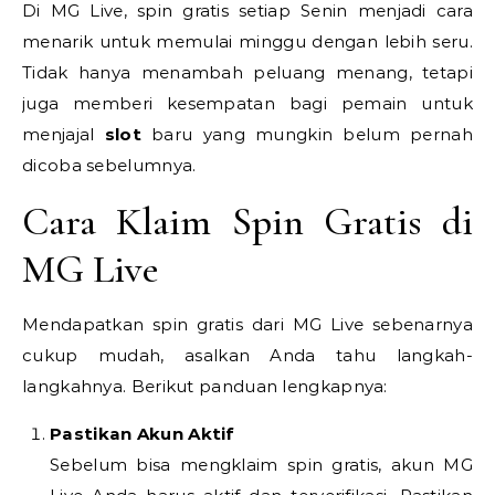
Di MG Live, spin gratis setiap Senin menjadi cara
menarik untuk memulai minggu dengan lebih seru.
Tidak hanya menambah peluang menang, tetapi
juga memberi kesempatan bagi pemain untuk
menjajal
slot
baru yang mungkin belum pernah
dicoba sebelumnya.
Cara Klaim Spin Gratis di
MG Live
Mendapatkan spin gratis dari MG Live sebenarnya
cukup mudah, asalkan Anda tahu langkah-
langkahnya. Berikut panduan lengkapnya:
Pastikan Akun Aktif
Sebelum bisa mengklaim spin gratis, akun MG