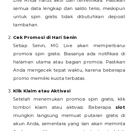
Live Anda harus aktif dan terverifikasi. Pastikan
semua data lengkap dan saldo terisi, meskipun
untuk spin gratis tidak dibutuhkan deposit
tambahan.
Cek Promosi di Hari Senin
Setiap Senin, MG Live akan memperbarui
promosi spin gratis. Biasanya ada notifikasi di
halaman utama atau bagian promosi. Pastikan
Anda mengecek tepat waktu, karena beberapa
promo memiliki kuota terbatas.
Klik Klaim atau Aktivasi
Setelah menemukan promosi spin gratis, klik
tombol klaim atau aktivasi. Beberapa
slot
mungkin langsung memuat putaran gratis di
akun Anda, sementara yang lain akan meminta