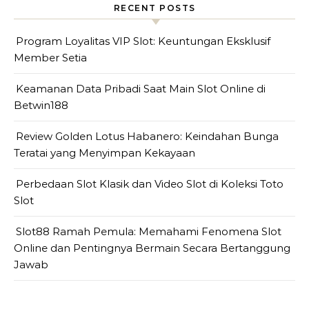
RECENT POSTS
Program Loyalitas VIP Slot: Keuntungan Eksklusif
Member Setia
Keamanan Data Pribadi Saat Main Slot Online di
Betwin188
Review Golden Lotus Habanero: Keindahan Bunga
Teratai yang Menyimpan Kekayaan
Perbedaan Slot Klasik dan Video Slot di Koleksi Toto
Slot
Slot88 Ramah Pemula: Memahami Fenomena Slot
Online dan Pentingnya Bermain Secara Bertanggung
Jawab