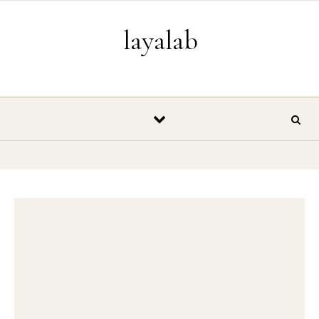
Skip to content
layalab