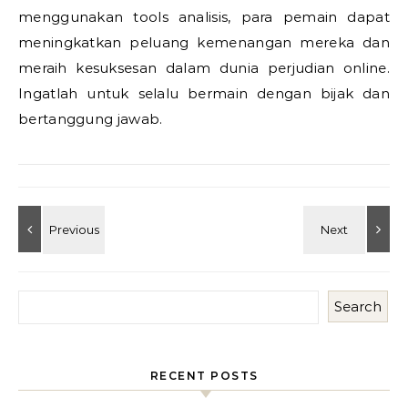
menggunakan tools analisis, para pemain dapat
meningkatkan peluang kemenangan mereka dan
meraih kesuksesan dalam dunia perjudian online.
Ingatlah untuk selalu bermain dengan bijak dan
bertanggung jawab.
Search
RECENT POSTS