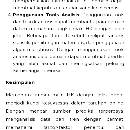
memperhatikan faktor-faktor ini, pemain dapat
membuat keputusan taruhan yang lebih cerdas.
Penggunaan Tools Analisis
: Penggunaan tools
dan teknik analisis dapat membantu para pemain
dalam memahami angka main HK dengan lebih
jelas. Beberapa tools tersebut meliputi analisis
statistik, perhitungan matematis, dan penggunaan
algoritma khusus. Dengan menggunakan tools
analisis ini, para pemain dapat membuat prediksi
yang lebih akurat dan meningkatkan peluang
kemenangan mereka.
Kesimpulan
Memahami angka main HK dengan jelas dapat
menjadi kunci kesuksesan dalam taruhan online.
Dengan mencari sumber prediksi terpercaya,
menganalisis data dan tren dengan cermat,
memahami faktor-faktor penentu, dan