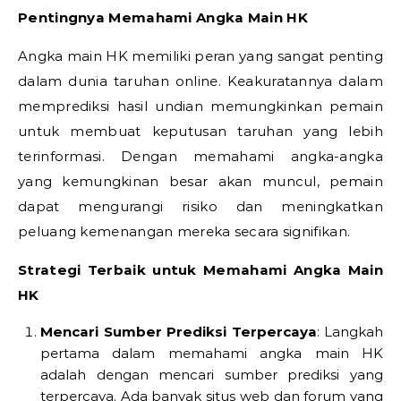
Pentingnya Memahami Angka Main HK
Angka main HK memiliki peran yang sangat penting
dalam dunia taruhan online. Keakuratannya dalam
memprediksi hasil undian memungkinkan pemain
untuk membuat keputusan taruhan yang lebih
terinformasi. Dengan memahami angka-angka
yang kemungkinan besar akan muncul, pemain
dapat mengurangi risiko dan meningkatkan
peluang kemenangan mereka secara signifikan.
Strategi Terbaik untuk Memahami Angka Main
HK
Mencari Sumber Prediksi Terpercaya
: Langkah
pertama dalam memahami angka main HK
adalah dengan mencari sumber prediksi yang
terpercaya. Ada banyak situs web dan forum yang