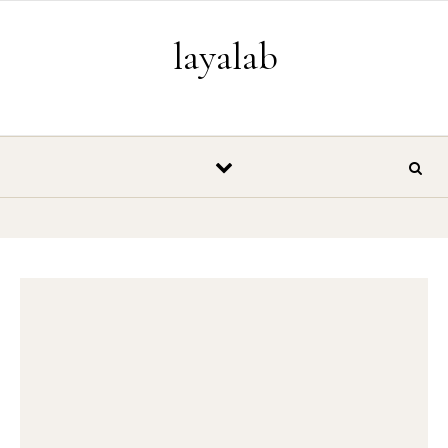
Skip to content
layalab