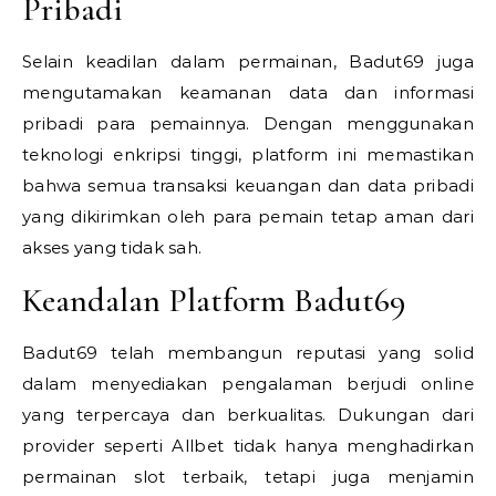
Pribadi
Selain keadilan dalam permainan, Badut69 juga
mengutamakan keamanan data dan informasi
pribadi para pemainnya. Dengan menggunakan
teknologi enkripsi tinggi, platform ini memastikan
bahwa semua transaksi keuangan dan data pribadi
yang dikirimkan oleh para pemain tetap aman dari
akses yang tidak sah.
Keandalan Platform Badut69
Badut69 telah membangun reputasi yang solid
dalam menyediakan pengalaman berjudi online
yang terpercaya dan berkualitas. Dukungan dari
provider seperti Allbet tidak hanya menghadirkan
permainan slot terbaik, tetapi juga menjamin