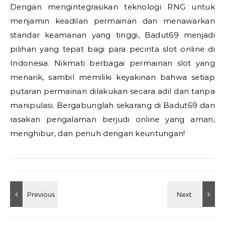
Dengan mengintegrasikan teknologi RNG untuk
menjamin keadilan permainan dan menawarkan
standar keamanan yang tinggi, Badut69 menjadi
pilihan yang tepat bagi para pecinta slot online di
Indonesia. Nikmati berbagai permainan slot yang
menarik, sambil memiliki keyakinan bahwa setiap
putaran permainan dilakukan secara adil dan tanpa
manipulasi. Bergabunglah sekarang di Badut69 dan
rasakan pengalaman berjudi online yang aman,
menghibur, dan penuh dengan keuntungan!