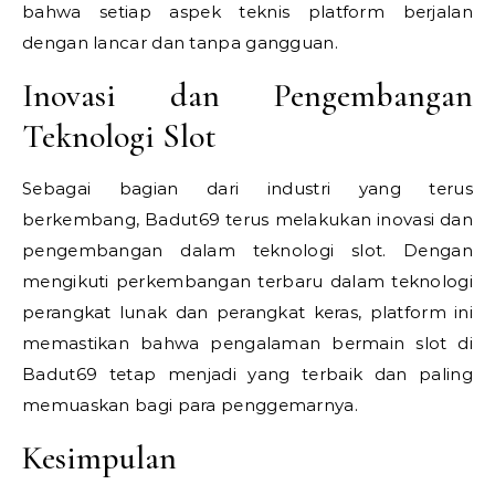
bahwa setiap aspek teknis platform berjalan
dengan lancar dan tanpa gangguan.
Inovasi dan Pengembangan
Teknologi Slot
Sebagai bagian dari industri yang terus
berkembang, Badut69 terus melakukan inovasi dan
pengembangan dalam teknologi slot. Dengan
mengikuti perkembangan terbaru dalam teknologi
perangkat lunak dan perangkat keras, platform ini
memastikan bahwa pengalaman bermain slot di
Badut69 tetap menjadi yang terbaik dan paling
memuaskan bagi para penggemarnya.
Kesimpulan