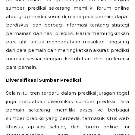
sumber prediksi sekarang memiliki forum online
atau grup media sosial di mana para pemain dapat
berdiskusi dan berbagi informasi tentang strategi
permainan dan hasil prediksi. Hal ini memungkinkan
para ahli untuk mendapatkan masukan langsung
dari para pemain dan meningkatkan akurasi prediksi
mereka sesuai dengan kebutuhan dan preferensi
para pemain.
Diversifikasi Sumber Prediksi
Selain itu, tren terbaru dalam prediksi juragan togel
juga melibatkan diversifikasi sumber prediksi. Para
pemain sekarang memiliki akses ke berbagai
sumber prediksi yang berbeda, termasuk situs web
khusus, aplikasi seluler, dan forum online. Ini