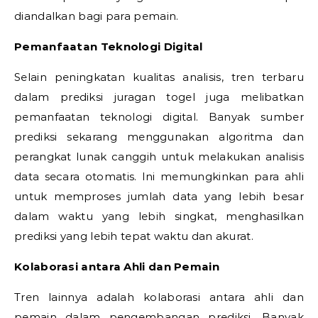
diandalkan bagi para pemain.
Pemanfaatan Teknologi Digital
Selain peningkatan kualitas analisis, tren terbaru
dalam prediksi juragan togel juga melibatkan
pemanfaatan teknologi digital. Banyak sumber
prediksi sekarang menggunakan algoritma dan
perangkat lunak canggih untuk melakukan analisis
data secara otomatis. Ini memungkinkan para ahli
untuk memproses jumlah data yang lebih besar
dalam waktu yang lebih singkat, menghasilkan
prediksi yang lebih tepat waktu dan akurat.
Kolaborasi antara Ahli dan Pemain
Tren lainnya adalah kolaborasi antara ahli dan
pemain dalam pengembangan prediksi. Banyak