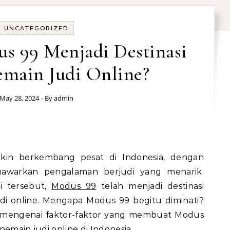
UNCATEGORIZED
s 99 Menjadi Destinasi
emain Judi Online?
May 28, 2024
- By
admin
akin berkembang pesat di Indonesia, dengan
nawarkan pengalaman berjudi yang menarik.
i tersebut,
Modus 99
telah menjadi destinasi
udi online. Mengapa Modus 99 begitu diminati?
am mengenai faktor-faktor yang membuat Modus
pemain judi online di Indonesia.