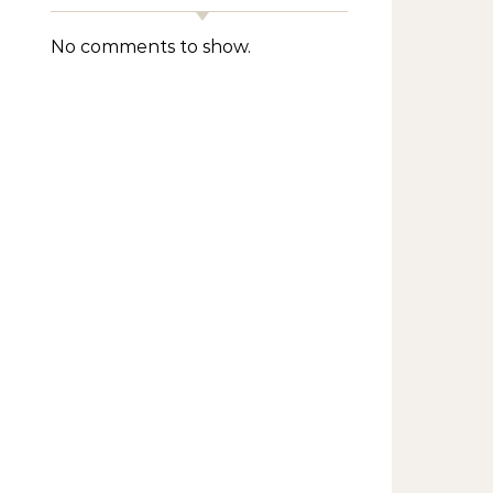
No comments to show.