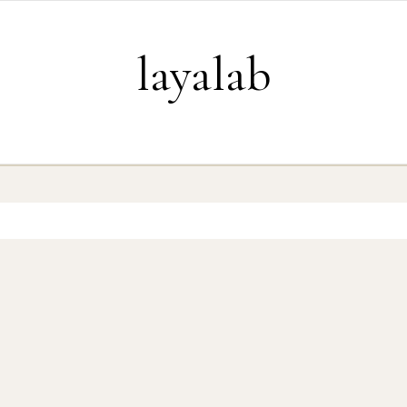
layalab