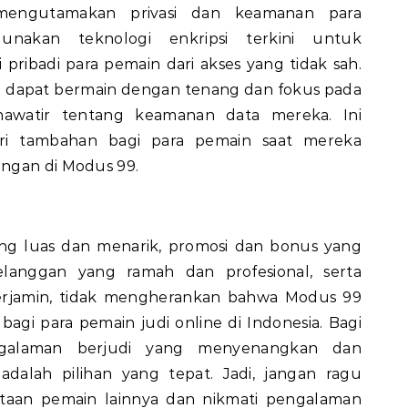
mengutamakan privasi dan keamanan para
nakan teknologi enkripsi terkini untuk
 pribadi para pemain dari akses yang tidak sah.
n dapat bermain dengan tenang dan fokus pada
awatir tentang keamanan data mereka. Ini
iri tambahan bagi para pemain saat mereka
ngan di Modus 99.
ng luas dan menarik, promosi dan bonus yang
langgan yang ramah dan profesional, serta
erjamin, tidak mengherankan bahwa Modus 99
t bagi para pemain judi online di Indonesia. Bagi
galaman berjudi yang menyenangkan dan
alah pilihan yang tepat. Jadi, jangan ragu
aan pemain lainnya dan nikmati pengalaman