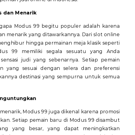
s dan Menarik
gapa Modus 99 begitu populer adalah karena
an menarik yang ditawarkannya. Dari slot online
nghibur hingga permainan meja klasik seperti
odus 99 memiliki segala sesuatu yang Anda
ensasi judi yang sebenarnya. Setiap pemain
 yang sesuai dengan selera dan preferensi
kannya destinasi yang sempurna untuk semua
enguntungkan
 menarik, Modus 99 juga dikenal karena promosi
n. Setiap pemain baru di Modus 99 disambut
ang yang besar, yang dapat meningkatkan