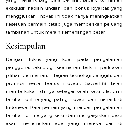
yang menarik bagi para pemain, seperti turnamen
eksklusif, hadiah undian, dan bonus loyalitas yang
menggiurkan. Inovasi ini tidak hanya meningkatkan
keseruan bermain, tetapi juga memberikan peluang
tambahan untuk meraih kemenangan besar.
Kesimpulan
Dengan fokus yang kuat pada pengalaman
pengguna, teknologi keamanan terkini, perluasan
pilihan permainan, integrasi teknologi canggih, dan
promosi serta bonus inovatif, Sawer138 telah
membuktikan dirinya sebagai salah satu platform
taruhan online yang paling inovatif dan menarik di
Indonesia. Para pemain yang mencari pengalaman
taruhan online yang seru dan mengasyikkan pasti
akan menemukan apa yang mereka cari di